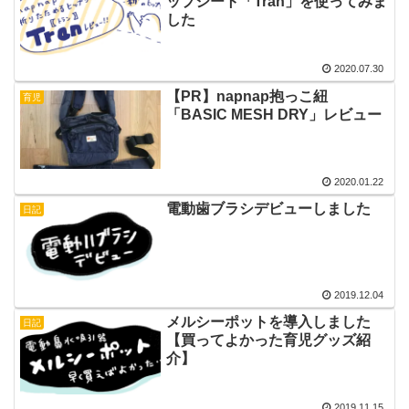
ップシート「Tran」を使ってみま
した
2020.07.30
【PR】napnap抱っこ紐
育児
「BASIC MESH DRY」レビュー
2020.01.22
電動歯ブラシデビューしました
日記
2019.12.04
メルシーポットを導入しました
日記
【買ってよかった育児グッズ紹
介】
2019.11.15