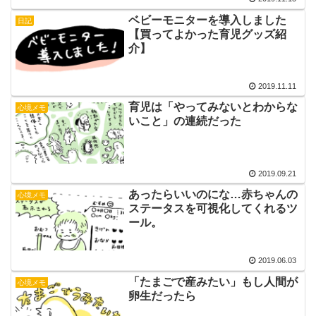
ベビーモニターを導入しました
日記
【買ってよかった育児グッズ紹
介】
2019.11.11
育児は「やってみないとわからな
心境メモ
いこと」の連続だった
2019.09.21
あったらいいのにな…赤ちゃんの
心境メモ
ステータスを可視化してくれるツ
ール。
2019.06.03
「たまごで産みたい」もし人間が
心境メモ
卵生だったら