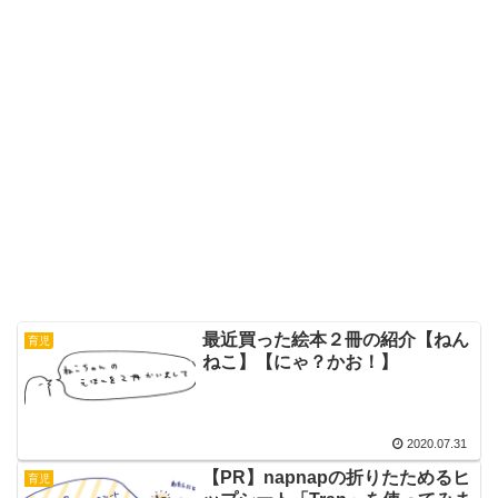
最近買った絵本２冊の紹介【ねん
育児
ねこ】【にゃ？かお！】
2020.07.31
【PR】napnapの折りたためるヒ
育児