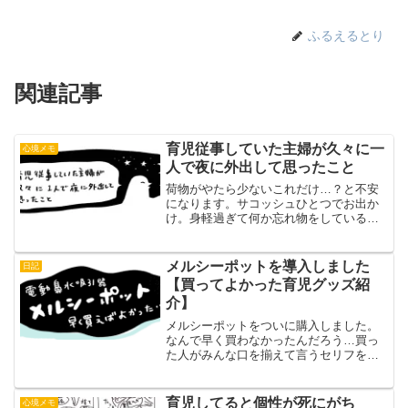
ふるえるとり
関連記事
育児従事していた主婦が久々に一
心境メモ
人で夜に外出して思ったこと
荷物がやたら少ないこれだけ…？と不安
になります。サコッシュひとつでお出か
け。身軽過ぎて何か忘れ物をしているよ
うな気持ちに…。（普段は子連れだとこ
れに加えてオムツセット、おやつの入っ
た巾着、水分、汚しそうな日は着替えと
メルシーポットを導入しました
日記
タオル…リュックでないと...
【買ってよかった育児グッズ紹
介】
メルシーポットをついに購入しました。
なんで早く買わなかったんだろう…買っ
た人がみんな口を揃えて言うセリフを、
自分も言うことになりました。なんで早
く買わなかったんだろう…上の子の時…
高くて買わなかった鼻水を吸うグッズは
育児してると個性が死にがち
心境メモ