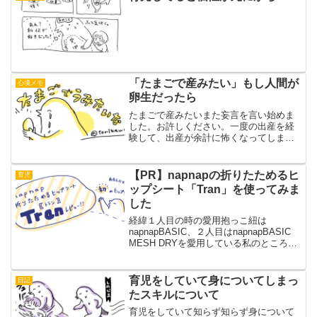
何種類かありまして。・ス...
「たまごで産みたい」もし人間が
心境メモ
卵生だったら
たまごで産みたいまた妄言を言い始めま
した。お許しください。一度の出産を経
験して、出産が余計に怖くなってしまっ
ています。参考：ウーマンエキサイト様
連載第一回人間もとりのように卵生だっ
たらいいのに…と思ってしまいます。あ
【PR】napnapの折りたためるヒ
育児
る程度小さいサイズのたま...
ップシート「Tran」を使ってみま
した
経緯１人目の時の愛用抱っこ紐は
napnapBASIC、２人目はnapnapBASIC
MESH DRYを愛用している私のところに
嬉しいご依頼が舞い込んできました。
「新作のヒップシートを試してみません
か」ヒップシート！あのnapnapさんが
育児をしていて身についてしまっ
日記
ヒ...
たスキルについて
育児をしていて知らず知らず身について