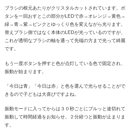
ブラシの根元あたりがクリスタルカットされています。ボ
タンを一回おすとこの部分がLEDで赤→オレンジ→黄色→
緑→青→紫→ピンクとゆっくり色を変えながら光ります。
替えブラシ側ではなく本体のLEDが光っているのですが、
これが透明なブラシの軸を通って先端の方まで光って綺麗
です。
もう一度ボタンを押すと色が点灯している色で固定され、
振動が始まります。
「今日は青」「今日は赤」と色を選んで光らせることがで
きるので子どもは大喜びですよね。
振動モードに入ってからは３０秒ごとにブルッと途切れて
振動して時間経過をお知らせ。２分経つと振動が止まりま
す。