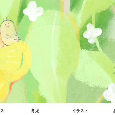
ス
育児
イラスト