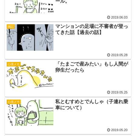
ール。
2019.06.03
マンションの足場に不審者が登っ
雑記
てきた話【過去の話】
2019.05.28
「たまごで産みたい」もし人間が
心境メモ
卵生だったら
2019.05.25
私とむすめとでんしゃ（子連れ乗
心境メモ
車について）
2019.05.20